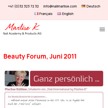
Skip
+41 (0)32 323 72 32
info@nailmarlise.com
Deutsch
to
Français
English
main
content
Men
Beauty Forum, Juni 2011