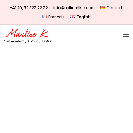
Skip
+41 (0)32 323 72 32
info@nailmarlise.com
Deutsch
to
Français
English
main
content
Men